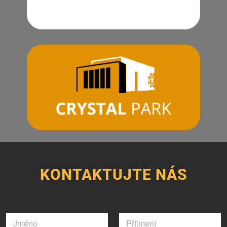
KONTAKTUJTE NÁS
J
m