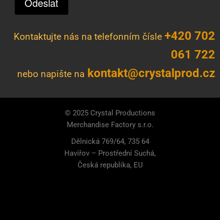
Odeslat
t
r
t
á
e
v
+420 702
r
a
Kontaktujte nás na telefonním čísle
061 722
kontakt@crystalprod.cz
nebo
napište na
© 2025 Crystal Productions
Merchandise Factory s.r.o.
Dělnická 769/64, 735 64
Havířov – Prostřední Suchá,
Česká republika, EU